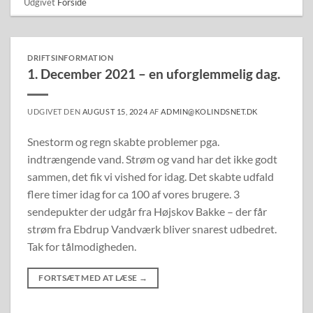
Udgivet
Forside
DRIFTSINFORMATION
1. December 2021 – en uforglemmelig dag.
UDGIVET DEN
AUGUST 15, 2024
AF
ADMIN@KOLINDSNET.DK
Snestorm og regn skabte problemer pga.
indtrængende vand. Strøm og vand har det ikke godt
sammen, det fik vi vished for idag. Det skabte udfald
flere timer idag for ca 100 af vores brugere. 3
sendepukter der udgår fra Højskov Bakke – der får
strøm fra Ebdrup Vandværk bliver snarest udbedret.
Tak for tålmodigheden.
FORTSÆT MED AT LÆSE
→