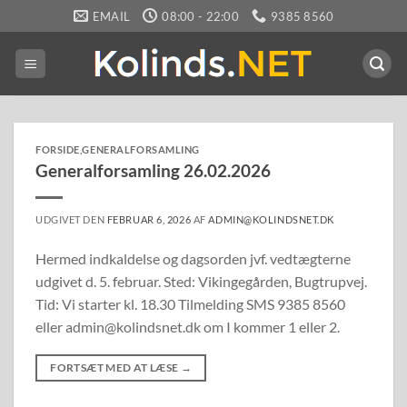
Fortsæt
EMAIL
08:00 - 22:00
9385 8560
til
indhold
FORSIDE
,
GENERALFORSAMLING
Generalforsamling 26.02.2026
UDGIVET DEN
FEBRUAR 6, 2026
AF
ADMIN@KOLINDSNET.DK
Hermed indkaldelse og dagsorden jvf. vedtægterne
udgivet d. 5. februar. Sted: Vikingegården, Bugtrupvej.
Tid: Vi starter kl. 18.30 Tilmelding SMS 9385 8560
eller admin@kolindsnet.dk om I kommer 1 eller 2.
FORTSÆT MED AT LÆSE
→