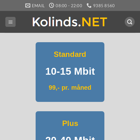
Fortsæt
EMAIL
08:00 - 22:00
9385 8560
til
indhold
Standard
10-15 Mbit
99,- pr. måned
Plus