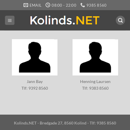
Fortsæt
EMAIL
08:00 - 22:00
9385 8560
til
indhold
Jann Bay
Henning Laursen
Tlf: 9392 8560
Tlf: 9383 8560
Kolinds.NET - Bredgade 27, 8560 Kolind - Tlf: 9385 8560